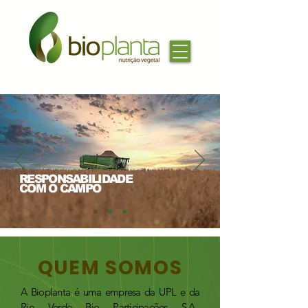
RESPONSABILIDADE
COM O CAMPO
QUEM SOMOS
A Bioplanta é uma empresa da UPL e da
Rio Verde Bio Participações S.A.,