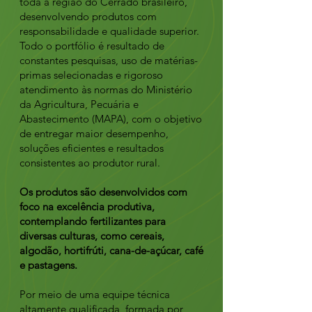
toda a região do Cerrado brasileiro,
desenvolvendo produtos com
responsabilidade e qualidade superior.
Todo o portfólio é resultado de
constantes pesquisas, uso de matérias-
primas selecionadas e rigoroso
atendimento às normas do Ministério
da Agricultura, Pecuária e
Abastecimento (MAPA), com o objetivo
de entregar maior desempenho,
soluções eficientes e resultados
consistentes ao produtor rural.
Os produtos são desenvolvidos com
foco na excelência produtiva,
contemplando fertilizantes para
diversas culturas, como cereais,
algodão, hortifrúti, cana-de-açúcar, café
e pastagens.
Por meio de uma equipe técnica
altamente qualificada, formada por