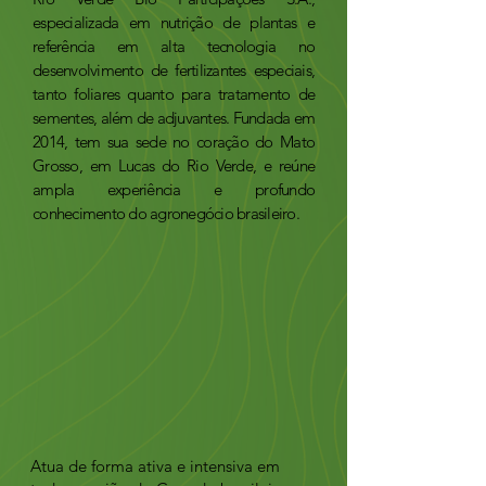
especializada em nutrição de plantas e
referência em alta tecnologia no
desenvolvimento de fertilizantes especiais,
tanto foliares quanto para tratamento de
sementes, além de adjuvantes. Fundada em
2014, tem sua sede no coração do Mato
Grosso, em Lucas do Rio Verde, e reúne
ampla experiência e profundo
conhecimento do agronegócio brasileiro.
Atua de forma ativa e intensiva em