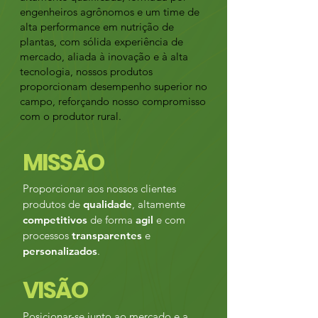
engenheiros agrônomos e um time de
alta performance em nutrição de
plantas, com sólida experiência de
mercado, aliada à inovação e à alta
tecnologia, nossos produtos
proporcionam desempenho superior no
campo, reforçando nosso compromisso
com o produtor rural.
MISSÃO
Proporcionar aos nossos clientes
produtos de
qualidade
, altamente
competitivos
de forma
agil
e com
processos
transparentes
e
personalizados
.
VISÃO
Posicionar-se junto ao mercado e a